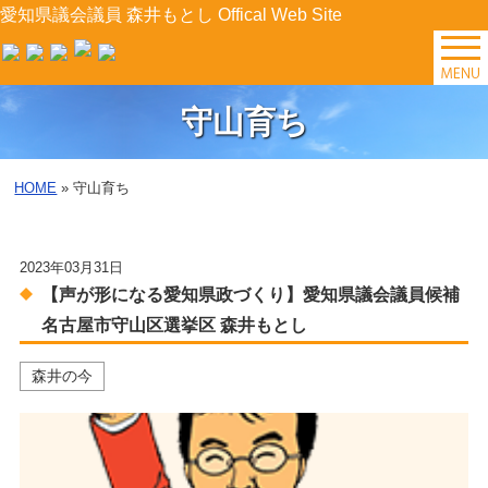
愛知県議会議員 森井もとし Offical Web Site
TOP
守山育ち
森井の今
HOME
»
守山育ち
後援会イベント
2023年03月31日
プロフィール
【声が形になる愛知県政づくり】愛知県議会議員候補
森井の提案
名古屋市守山区選挙区 森井もとし
森井の今
県政レポート