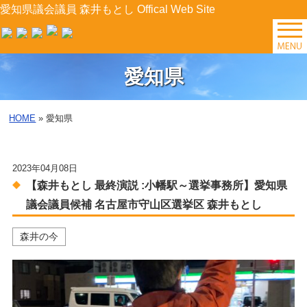
愛知県議会議員 森井もとし Offical Web Site
TOP
愛知県
森井の今
HOME
»
愛知県
後援会イベント
2023年04月08日
プロフィール
【森井もとし 最終演説 :小幡駅～選挙事務所】愛知県
森井の提案
議会議員候補 名古屋市守山区選挙区 森井もとし
森井の今
県政レポート