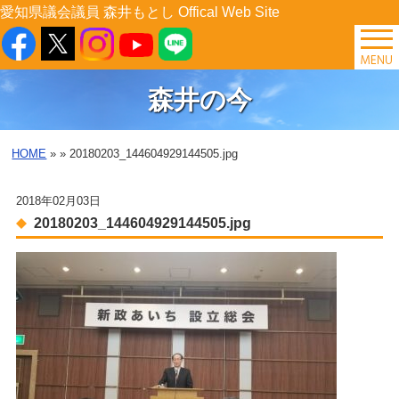
愛知県議会議員 森井もとし Offical Web Site
TOP
森井の今
森井の今
HOME
»
» 20180203_144604929144505.jpg
後援会イベント
2018年02月03日
プロフィール
20180203_144604929144505.jpg
森井の提案
県政レポート