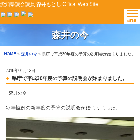
愛知県議会議員 森井もとし Offical Web Site
TOP
森井の今
森井の今
HOME
»
森井の今
» 県庁で平成30年度の予算の説明会が始まりました。
後援会イベント
2018年01月12日
プロフィール
県庁で平成30年度の予算の説明会が始まりました。
森井の今
森井の提案
毎年恒例の新年度の予算の説明会が始まりました。
県政レポート