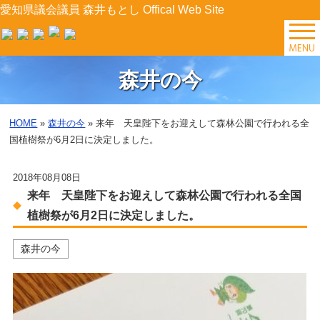
愛知県議会議員 森井もとし Offical Web Site
TOP
森井の今
森井の今
HOME
»
森井の今
» 来年 天皇陛下をお迎えして森林公園で行われる全
国植樹祭が6月2日に決定しました。
後援会イベント
プロフィール
2018年08月08日
来年 天皇陛下をお迎えして森林公園で行われる全国
森井の提案
植樹祭が6月2日に決定しました。
県政レポート
森井の今