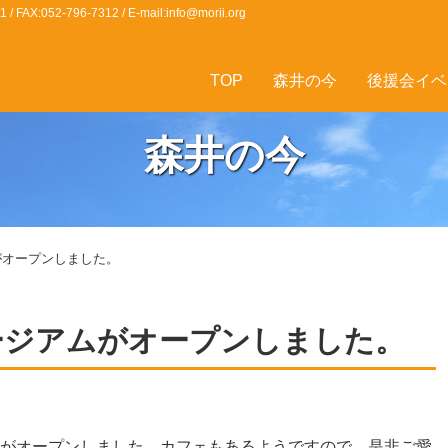
X:052-796-7312 / E-mail:
info@morii.org
TOP
森井の今
後援会イベ
森井の今
がオープンしました。
ージアムがオープンしました。
がオープンしました。カフェもあるようですので、是非ご愛