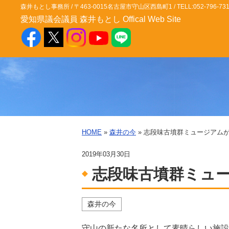
森井もとし事務所 / 〒463-0015名古屋市守山区西島町1 / TELL:052-796-7311 / FA
愛知県議会議員 森井もとし Offical Web Site
HOME
»
森井の今
» 志段味古墳群ミュージアム
2019年03月30日
志段味古墳群ミュ
森井の今
守山の新たな名所として素晴らしい施設