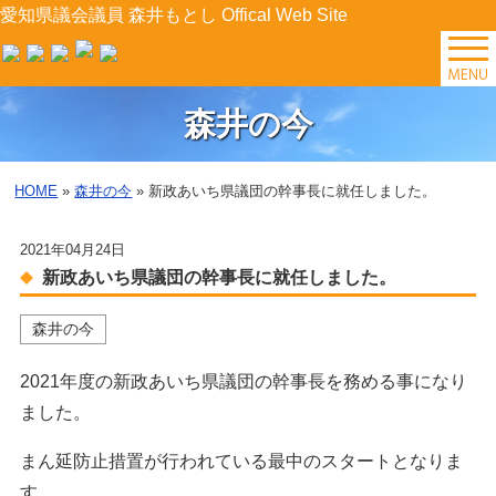
愛知県議会議員 森井もとし Offical Web Site
TOP
森井の今
森井の今
HOME
»
森井の今
» 新政あいち県議団の幹事長に就任しました。
後援会イベント
2021年04月24日
プロフィール
新政あいち県議団の幹事長に就任しました。
森井の今
森井の提案
2021年度の新政あいち県議団の幹事長を務める事になり
県政レポート
ました。
まん延防止措置が行われている最中のスタートとなりま
す。