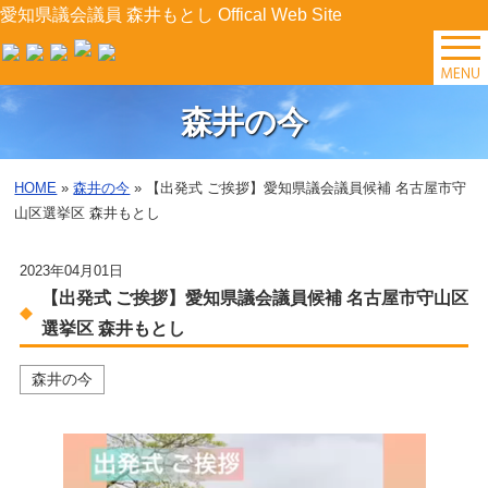
愛知県議会議員 森井もとし Offical Web Site
TOP
森井の今
森井の今
HOME
»
森井の今
» 【出発式 ご挨拶】愛知県議会議員候補 名古屋市守
山区選挙区 森井もとし
後援会イベント
プロフィール
2023年04月01日
【出発式 ご挨拶】愛知県議会議員候補 名古屋市守山区
森井の提案
選挙区 森井もとし
県政レポート
森井の今