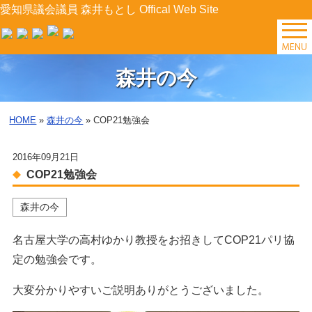
愛知県議会議員 森井もとし Offical Web Site
TOP
森井の今
森井の今
HOME
»
森井の今
» COP21勉強会
後援会イベント
2016年09月21日
プロフィール
COP21勉強会
森井の今
森井の提案
名古屋大学の高村ゆかり教授をお招きしてCOP21パリ協
県政レポート
定の勉強会です。
大変分かりやすいご説明ありがとうございました。