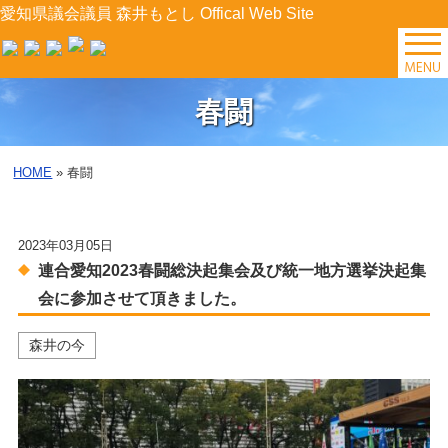
愛知県議会議員 森井もとし Offical Web Site
TOP
春闘
森井の今
HOME
»
春闘
後援会イベント
2023年03月05日
プロフィール
連合愛知2023春闘総決起集会及び統一地方選挙決起集
森井の提案
会に参加させて頂きました。
森井の今
県政レポート