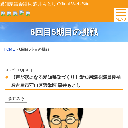
愛知県議会議員 森井もとし Offical Web Site
TOP
6回目5期目の挑戦
森井の今
HOME
»
6回目5期目の挑戦
後援会イベント
2023年03月31日
プロフィール
【声が形になる愛知県政づくり】愛知県議会議員候補
森井の提案
名古屋市守山区選挙区 森井もとし
森井の今
県政レポート