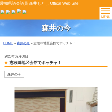
愛知県議会議員 森井もとし Offical Web Site
TOP
森井の今
森井の今
HOME
»
森井の今
» 志段味地区会館でボッチャ！
後援会イベント
2023年02月08日
プロフィール
志段味地区会館でボッチャ！
森井の今
森井の提案
県政レポート