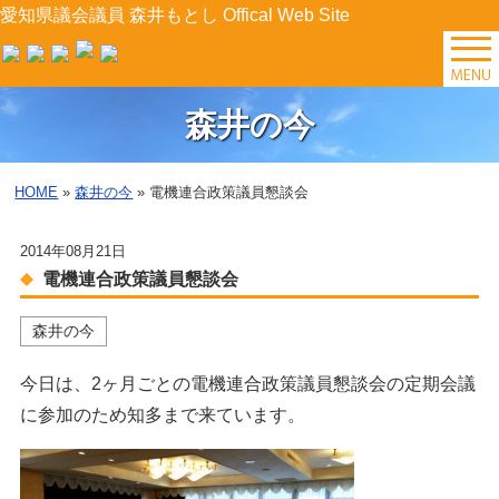
愛知県議会議員 森井もとし Offical Web Site
TOP
森井の今
森井の今
HOME
»
森井の今
» 電機連合政策議員懇談会
後援会イベント
2014年08月21日
プロフィール
電機連合政策議員懇談会
森井の今
森井の提案
今日は、2ヶ月ごとの電機連合政策議員懇談会の定期会議
県政レポート
に参加のため知多まで来ています。