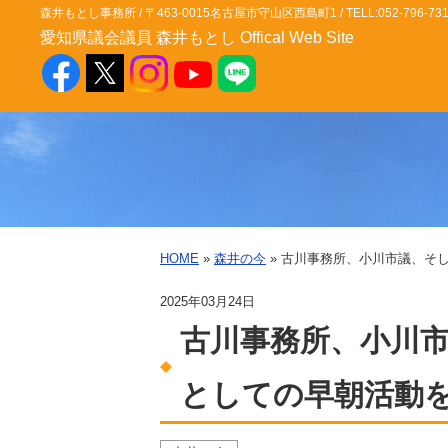
森井もとし事務所 / 〒463-0015名古屋市守山区西島町1 / TELL:052-796-7311 / FA
愛知県議会議員 森井もとし Offical Web Site
HOME
»
森井の今
» 古川事務所、小川市議、そ
2025年03月24日
古川事務所、小川市
としての早朝活動