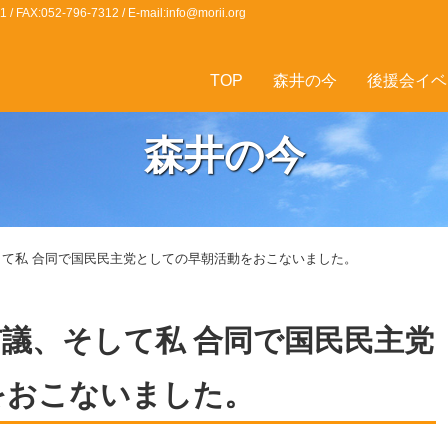
X:052-796-7312 / E-mail:
info@morii.org
TOP
森井の今
後援会イベ
森井の今
して私 合同で国民民主党としての早朝活動をおこないました。
議、そして私 合同で国民民主党
をおこないました。